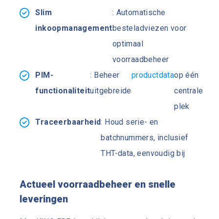
Slim
: Automatische
inkoopmanagement
besteladviezen voor
optimaal
voorraadbeheer
PIM-
: Beheer
productdata
op één
functionaliteit
uitgebreide
centrale
plek
Traceerbaarheid
: Houd serie- en
batchnummers, inclusief
THT-data, eenvoudig bij
Actueel voorraadbeheer en snelle
leveringen