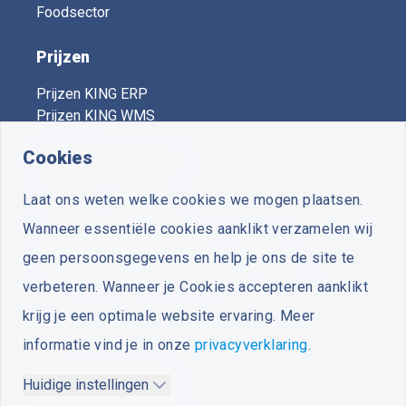
Foodsector
Prijzen
Prijzen KING ERP
Prijzen KING WMS
Cookies
KING Expert Centers
Laat ons weten welke cookies we mogen plaatsen.
Vooruit
- Voorthuizen
Wanneer essentiële cookies aanklikt verzamelen wij
Plus Business Software
- Zuidwolde
geen persoonsgegevens en help je ons de site te
Van Zutphen Automatisering
- Woerden
verbeteren. Wanneer je Cookies accepteren aanklikt
krijg je een optimale website ervaring. Meer
informatie vind je in onze
privacyverklaring
.
Huidige instellingen
Algemene voorwaarden