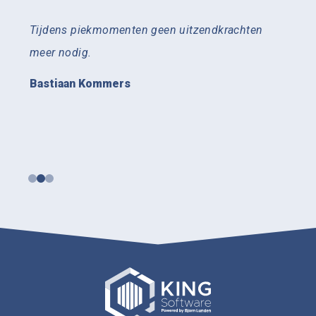
Tijdens piekmomenten geen uitzendkrachten
Succ
en,
meer nodig.
auto
van K
Bastiaan Kommers
overz
minde
Jann