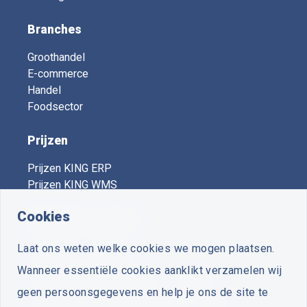
Branches
Groothandel
E-commerce
Handel
Foodsector
Prijzen
Prijzen KING ERP
Prijzen KING WMS
Cookies
KING Expert Centers
Laat ons weten welke cookies we mogen plaatsen.
Vooruit
- Voorthuizen
Wanneer essentiële cookies aanklikt verzamelen wij
Plus Business Software
- Zuidwolde
geen persoonsgegevens en help je ons de site te
Van Zutphen Automatisering
- Woerden