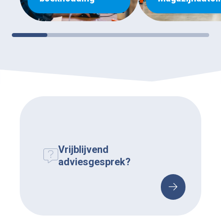
Vrijblijvend
adviesgesprek?