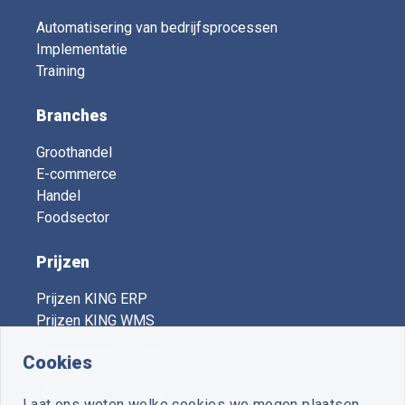
Automatisering van bedrijfsprocessen
Implementatie
Training
Branches
Groothandel
E-commerce
Handel
Foodsector
Prijzen
Prijzen KING ERP
Prijzen KING WMS
Cookies
KING Expert Centers
Laat ons weten welke cookies we mogen plaatsen.