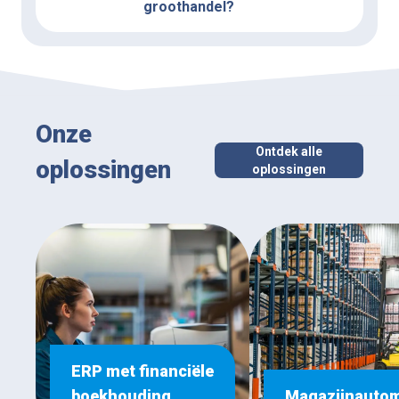
groothandel?
Onze
Ontdek alle
oplossingen
oplossingen
ERP met financiële
boekhouding
Magazijnautom