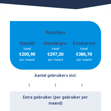
Functies
Handel
Handel pro
Enterprise
Vanaf
Vanaf
Vanaf
€
205,90
€
297,20
€
386,70
per maand
per maand
per maand
Aantal gebruikers incl.
1
1
1
Extra gebruiker (per gebruiker per
maand)