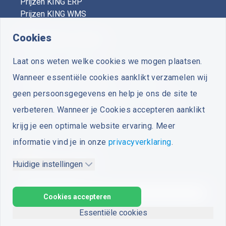
Prijzen KING ERP
Prijzen KING WMS
Cookies
KING Expert Centers
Laat ons weten welke cookies we mogen plaatsen.
Vooruit
- Voorthuizen
Wanneer essentiële cookies aanklikt verzamelen wij
Plus Business Software
- Zuidwolde
geen persoonsgegevens en help je ons de site te
Van Zutphen Automatisering
- Woerden
verbeteren. Wanneer je Cookies accepteren aanklikt
krijg je een optimale website ervaring. Meer
informatie vind je in onze
privacyverklaring
.
Huidige instellingen
Algemene voorwaarden
Privacyverklaring
Cookie-instellingen
Cookies accepteren
Essentiële cookies