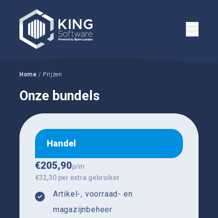
Home
/ Prijzen
Onze bundels
Handel
€
205,90
p/m
€32,30 per extra gebruiker
Artikel-, voorraad- en
magazijnbeheer