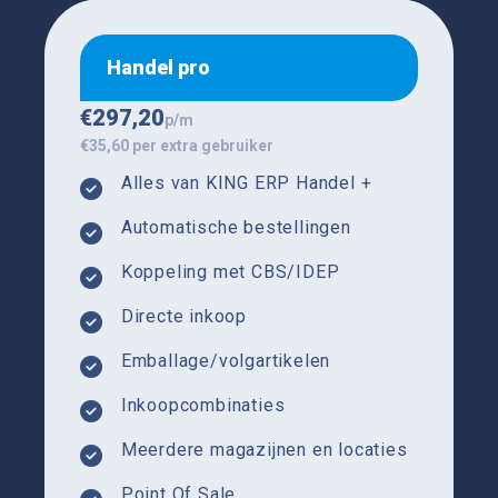
Handel pro
€
297,20
p/m
€35,60 per extra gebruiker
Alles van KING ERP Handel +
Automatische bestellingen
Koppeling met CBS/IDEP
Directe inkoop
Emballage/volgartikelen
Inkoopcombinaties
Meerdere magazijnen en locaties
Point Of Sale