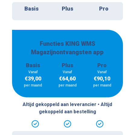
Basis
Plus
Pro
Functies KING WMS
Magazijnontvangsten app
Basis
Plus
Pro
Vanaf
Vanaf
Vanaf
€
39,00
€
64,60
€
90,10
per maand
per maand
per maand
Altijd gekoppeld aan leverancier • Altijd
gekoppeld aan bestelling