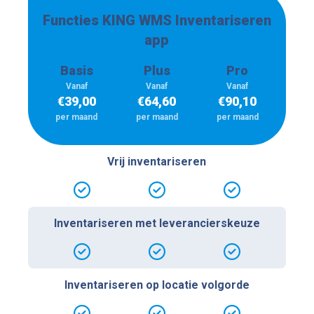
Functies KING WMS Inventariseren
app
Basis
Plus
Pro
Vanaf
Vanaf
Vanaf
€
39,00
€
64,60
€
90,10
per maand
per maand
per maand
Vrij inventariseren
Inventariseren met leverancierskeuze
Inventariseren op locatie volgorde