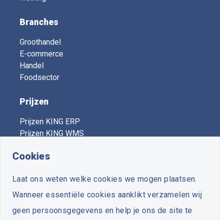
Branches
Groothandel
E-commerce
Handel
Foodsector
Prijzen
Prijzen KING ERP
Prijzen KING WMS
Cookies
KING Expert Centers
Laat ons weten welke cookies we mogen plaatsen.
Vooruit
- Voorthuizen
Wanneer essentiële cookies aanklikt verzamelen wij
Plus Business Software
- Zuidwolde
geen persoonsgegevens en help je ons de site te
Van Zutphen Automatisering
- Woerden