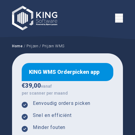
Home
/ Prijzen
/ Prijzen WMS
KING WMS Orderpicken app
€
39,00
vanaf
per scanner per maand
Eenvoudig orders picken
Snel en efficiënt
Minder fouten