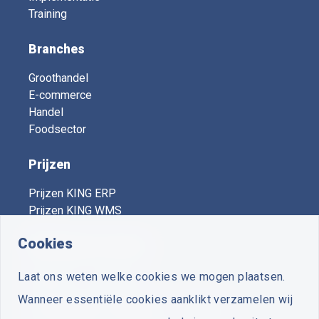
Training
Branches
Groothandel
E-commerce
Handel
Foodsector
Prijzen
Prijzen KING ERP
Prijzen KING WMS
Cookies
KING Expert Centers
Laat ons weten welke cookies we mogen plaatsen.
Vooruit
- Voorthuizen
Wanneer essentiële cookies aanklikt verzamelen wij
Plus Business Software
- Zuidwolde