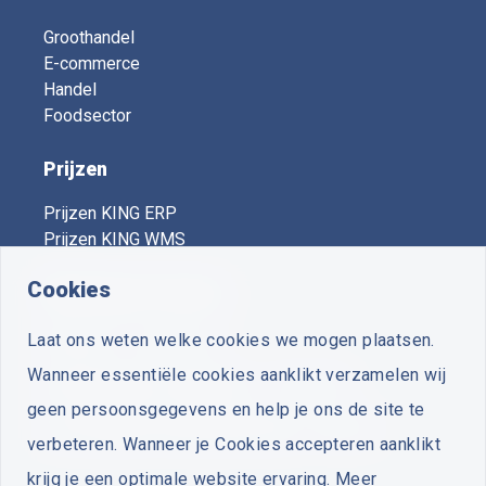
Groothandel
E-commerce
Handel
Foodsector
Prijzen
Prijzen KING ERP
Prijzen KING WMS
Cookies
KING Expert Centers
Laat ons weten welke cookies we mogen plaatsen.
Vooruit
- Voorthuizen
Wanneer essentiële cookies aanklikt verzamelen wij
Plus Business Software
- Zuidwolde
geen persoonsgegevens en help je ons de site te
Van Zutphen Automatisering
- Woerden
verbeteren. Wanneer je Cookies accepteren aanklikt
krijg je een optimale website ervaring. Meer