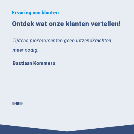
Ervaring van klanten
Ontdek wat onze klanten vertellen!
Tijdens piekmomenten geen uitzendkrachten
Succ
en,
meer nodig.
auto
van K
Bastiaan Kommers
overz
minde
Jann