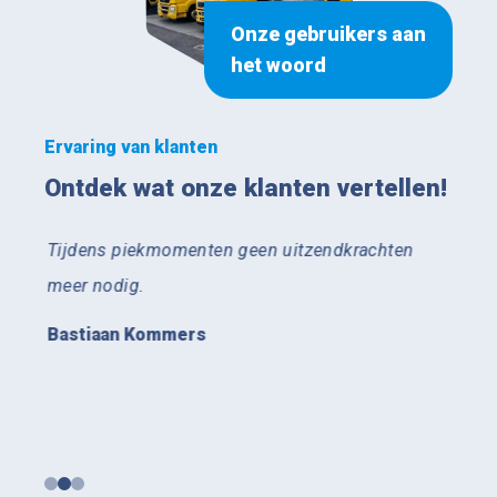
Onze gebruikers aan
het woord
Ervaring van klanten
Ontdek wat onze klanten vertellen!
Tijdens piekmomenten geen uitzendkrachten
Succ
en,
meer nodig.
auto
van K
Bastiaan Kommers
overz
minde
Jann