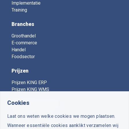
Implementatie
Training
Branches
Groothandel
E-commerce
Handel
Foodsector
Prijzen
Prijzen KING ERP
Prijzen KING WMS
Cookies
KING Expert Centers
Laat ons weten welke cookies we mogen plaatsen.
Vooruit
- Voorthuizen
Wanneer essentiële cookies aanklikt verzamelen wij
Plus Business Software
- Zuidwolde